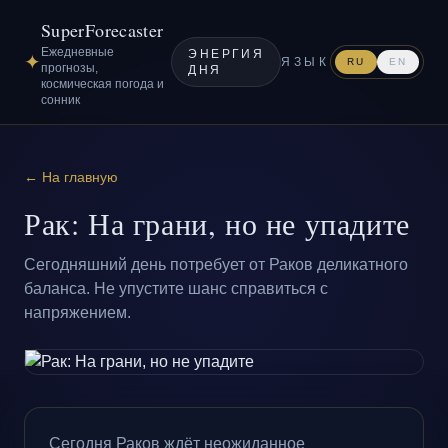
SuperForecaster
Ежедневные
ЭНЕРГИЯ
✦
ЯЗЫК
RU
EN
прогнозы,
ДНЯ
космическая погода и
сонник
← На главную
Рак: На грани, но не упадите
Сегодняшний день потребует от Раков деликатного
баланса. Не упустите шанс справиться с
напряжением.
Сегодня Раков ждёт неожиданное