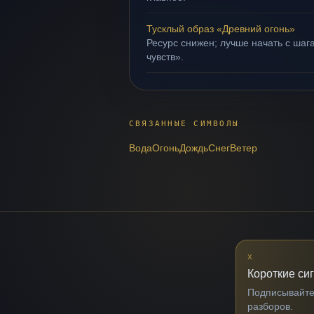
Тусклый образ «Древний огонь»
Ресурс снижен; лучше начать с шаг
чувств».
СВЯЗАННЫЕ СИМВОЛЫ
Вода
Огонь
Дождь
Снег
Ветер
X
Короткие си
Подписывайтес
разборов.