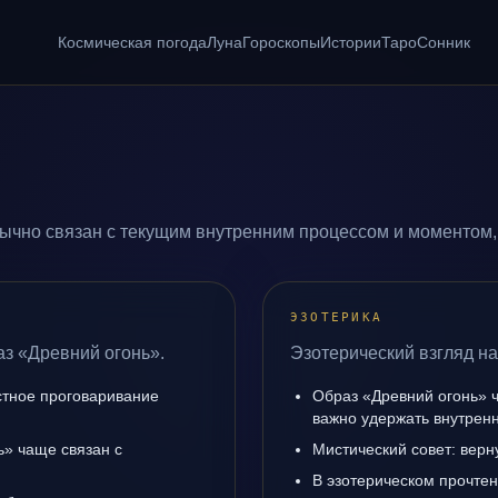
Космическая погода
Луна
Гороскопы
Истории
Таро
Сонник
ычно связан с текущим внутренним процессом и моментом,
ЭЗОТЕРИКА
аз «Древний огонь».
Эзотерический взгляд на
естное проговаривание
Образ «Древний огонь» ч
важно удержать внутренн
ь» чаще связан с
Мистический совет: верн
В эзотерическом прочтен