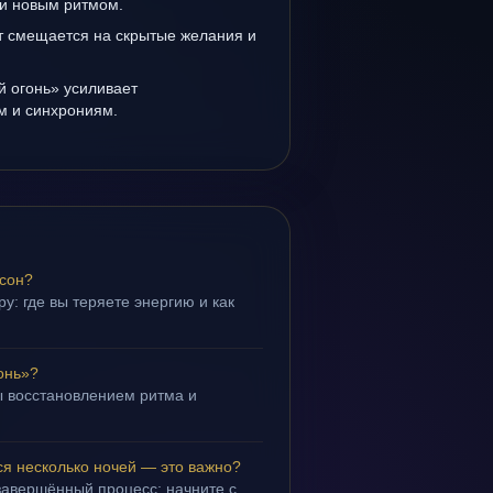
и новым ритмом.
т смещается на скрытые желания и
й огонь» усиливает
ам и синхрониям.
 сон?
у: где вы теряете энергию и как
онь»?
 восстановлением ритма и
.
ся несколько ночей — это важно?
завершённый процесс; начните с