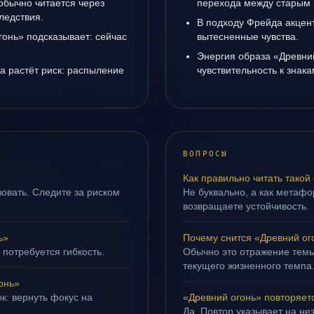
обычно читается через
перехода между старым 
ледствия.
В подходу Фрейда акцен
гонь» подсказывает: сейчас
вытесненные чувства.
Энергия образа «Древни
да растёт риск: распыление
чувствительность к знак
ВОПРОСЫ
Как правильно читать такой
овать. Следите за риском
Не буквально, а как метафор
возвращаете устойчивость.
ь»
Почему снится «Древний ог
 потребуется гибкость.
Обычно это отражение темы
текущего жизненного темпа
онь»
к: вернуть фокус на
«Древний огонь» повторяет
Да. Повтор указывает на не