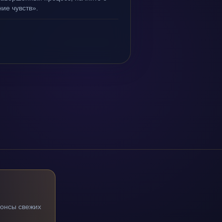
ие чувств».
нонсы свежих