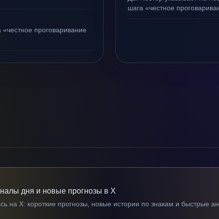
шага «честное проговариван
а «честное проговаривание
гналы дня и новые прогнозы в X
ь на X: короткие прогнозы, новые истории по знакам и быстрые а