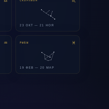
♎
♏
СКОРПИОН
23 ОКТ — 21 НОЯ
♒
♓
РЫБЫ
19 ФЕВ — 20 МАР