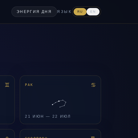
ЭНЕРГИЯ ДНЯ
ЯЗЫК
RU
EN
♊
♋
РАК
21 ИЮН — 22 ИЮЛ