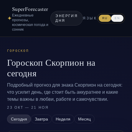
SuperForecaster
Ежедневные
ЭНЕРГИЯ
✦
ЯЗЫК
RU
EN
прогнозы,
ДНЯ
космическая погода и
сонник
ГОРОСКОП
Гороскоп Скорпион на
сегодня
Подробный прогноз для знака Скорпион на сегодня:
что усилит день, где стоит быть аккуратнее и какие
темы важны в любви, работе и самочувствии.
23 ОКТ — 21 НОЯ
Сегодня
Завтра
Неделя
Месяц