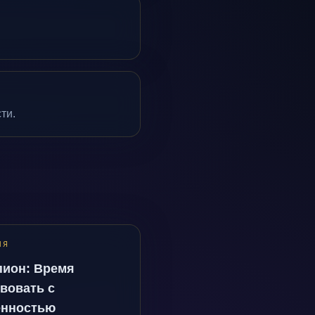
ти.
ИЯ
пион: Время
вовать с
енностью