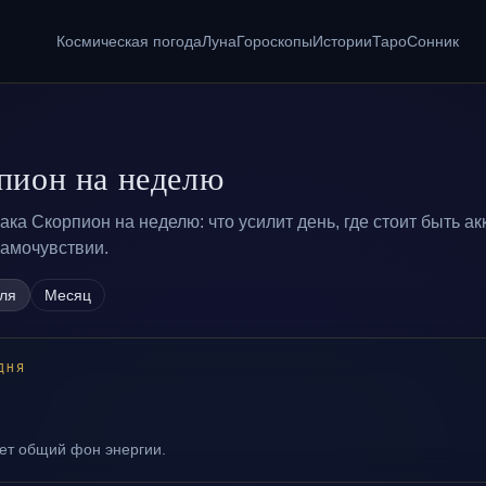
Космическая погода
Луна
Гороскопы
Истории
Таро
Сонник
пион на неделю
ка Скорпион на неделю: что усилит день, где стоит быть ак
самочувствии.
ля
Месяц
ДНЯ
ает общий фон энергии.