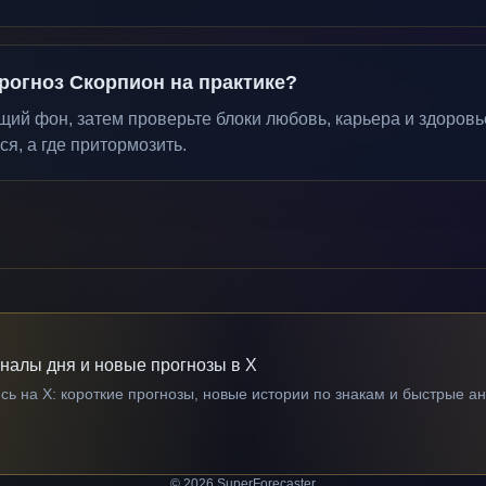
рогноз Скорпион на практике?
ий фон, затем проверьте блоки любовь, карьера и здоровье
ся, а где притормозить.
гналы дня и новые прогнозы в X
ь на X: короткие прогнозы, новые истории по знакам и быстрые а
→
© 2026 SuperForecaster