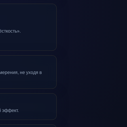
ёсткость».
мерения, не уходя в
й эффект.