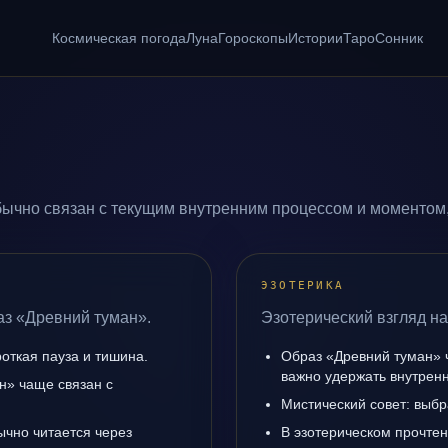
Космическая погода
Луна
Гороскопы
Истории
Таро
Сонник
ычно связан с текущим внутренним процессом и моментом,
ЭЗОТЕРИКА
аз «Древний туман».
Эзотерический взгляд на
роткая пауза и тишина.
Образ «Древний туман» ч
важно удержать внутренн
н» чаще связан с
Мистический совет: выбр
ычно читается через
В эзотерическом прочтен