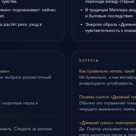
чувства.
перехода между старым 
уман» подсказывает: сейчас
В традиции Миллера акц
мп.
и бытовые последствия.
а растёт риск: уход в
Энергия образа «Древни
чувствительность к знак
ВОПРОСЫ
уман»
Как правильно читать такой
ок: выбрать реалистичный
Не буквально, а как метафор
возвращаете устойчивость.
Почему снится «Древний т
 «короткая пауза и
Обычно это отражение темы
текущего жизненного темпа
«Древний туман» повторяет
овать. Следите за риском
Да. Повтор указывает на не
шага «короткая пауза и тиш