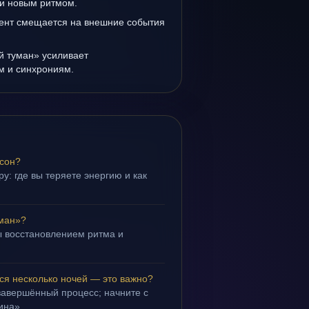
и новым ритмом.
ент смещается на внешние события
й туман» усиливает
ам и синхрониям.
 сон?
у: где вы теряете энергию и как
уман»?
 восстановлением ритма и
.
ся несколько ночей — это важно?
завершённый процесс; начните с
ина».