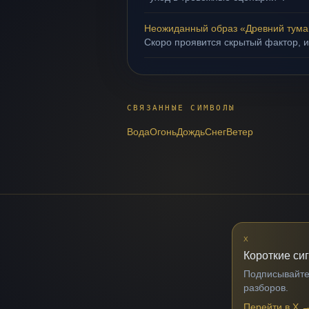
Неожиданный образ «Древний тума
Скоро проявится скрытый фактор, и
СВЯЗАННЫЕ СИМВОЛЫ
Вода
Огонь
Дождь
Снег
Ветер
X
Короткие си
Подписывайтес
разборов.
Перейти в X