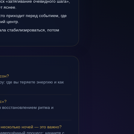
иск «затягивание очевидного шага»,
т яснее.
то приходит перед событием, где
ий центр.
ала стабилизироваться, потом
 сон?
у: где вы теряете энергию и как
с»?
 восстановлением ритма и
.
 несколько ночей — это важно?
завершённый процесс; начните с