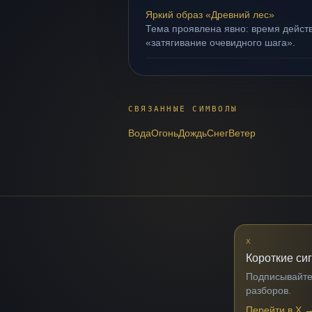
Яркий образ «Древний лес»
Тема проявлена явно: время действ
«затягивание очевидного шага».
СВЯЗАННЫЕ СИМВОЛЫ
Вода
Огонь
Дождь
Снег
Ветер
X
Короткие си
Подписывайтес
разборов.
Перейти в X