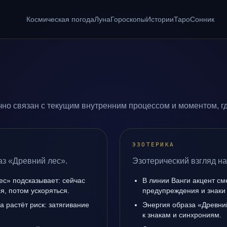
Космическая погода
Луна
Гороскопы
Истории
Таро
Сонник
но связан с текущим внутренним процессом и моментом, г
ЭЗОТЕРИКА
аз «Древний лес».
Эзотерический взгляд на
ес» подсказывает: сейчас
В линии Ванги акцент с
я, потом ускоряться.
предупреждения и знаки
а растёт риск: затягивание
Энергия образа «Древний
к знакам и синхрониям.