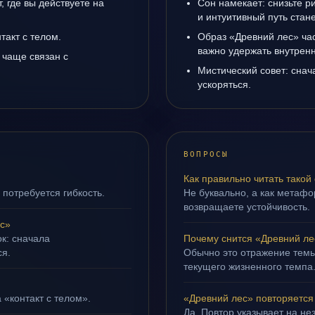
 где вы действуете на
Сон намекает: снизьте р
и интуитивный путь стане
такт с телом.
Образ «Древний лес» час
важно удержать внутренн
 чаще связан с
Мистический совет: снач
ускоряться.
ВОПРОСЫ
Как правильно читать такой
 потребуется гибкость.
Не буквально, а как метафор
возвращаете устойчивость.
с»
ок: сначала
Почему снится «Древний ле
ся.
Обычно это отражение темы
текущего жизненного темпа
 «контакт с телом».
«Древний лес» повторяется
Да. Повтор указывает на не