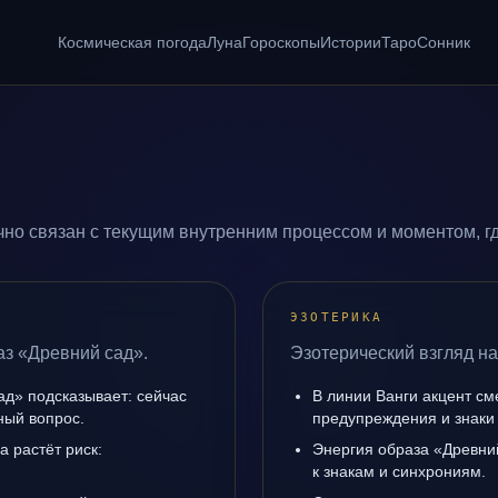
Космическая погода
Луна
Гороскопы
Истории
Таро
Сонник
но связан с текущим внутренним процессом и моментом, г
ЭЗОТЕРИКА
аз «Древний сад».
Эзотерический взгляд на
ад» подсказывает: сейчас
В линии Ванги акцент с
ный вопрос.
предупреждения и знаки
а растёт риск:
Энергия образа «Древний
к знакам и синхрониям.