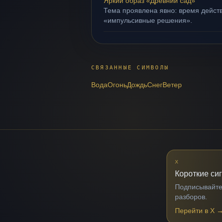
Яркий образ «Древний сад»
Тема проявлена явно: время действ
«импульсивные решения».
СВЯЗАННЫЕ СИМВОЛЫ
Вода
Огонь
Дождь
Снег
Ветер
X
Короткие си
Подписывайтес
разборов.
Перейти в X