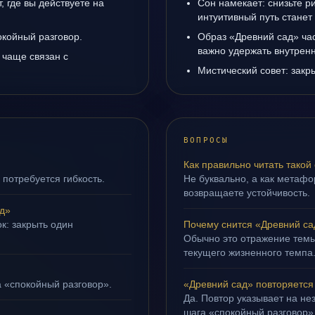
 где вы действуете на
Сон намекает: снизьте р
интуитивный путь станет
окойный разговор.
Образ «Древний сад» час
важно удержать внутренн
 чаще связан с
Мистический совет: закр
ВОПРОСЫ
Как правильно читать такой
 потребуется гибкость.
Не буквально, а как метафор
возвращаете устойчивость.
д»
к: закрыть один
Почему снится «Древний са
Обычно это отражение темы
текущего жизненного темпа
а «спокойный разговор».
«Древний сад» повторяется
Да. Повтор указывает на не
шага «спокойный разговор»