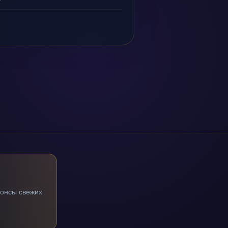
нонсы свежих