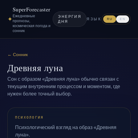
SuperForecaster
Ежедневные
ЭНЕРГИЯ
✦
ЯЗЫК
RU
EN
прогнозы,
ДНЯ
космическая погода и
сонник
←
Сонник
Древняя луна
Сон с образом «Древняя луна» обычно связан с
текущим внутренним процессом и моментом, где
нужен более точный выбор.
ПСИХОЛОГИЯ
Психологический взгляд на образ «Древняя
луна».