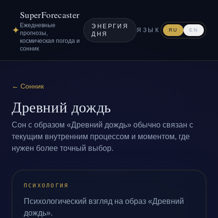
SuperForecaster
Ежедневные
ЭНЕРГИЯ
✦
ЯЗЫК
RU
EN
прогнозы,
ДНЯ
космическая погода и
сонник
←
Сонник
Древний дождь
Сон с образом «Древний дождь» обычно связан с
текущим внутренним процессом и моментом, где
нужен более точный выбор.
ПСИХОЛОГИЯ
Психологический взгляд на образ «Древний
дождь».