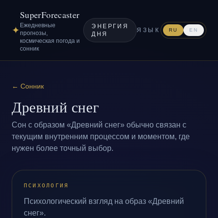
SuperForecaster
Ежедневные
ЭНЕРГИЯ
✦
ЯЗЫК
RU
EN
прогнозы,
ДНЯ
космическая погода и
сонник
←
Сонник
Древний снег
Сон с образом «Древний снег» обычно связан с
текущим внутренним процессом и моментом, где
нужен более точный выбор.
ПСИХОЛОГИЯ
Психологический взгляд на образ «Древний
снег».