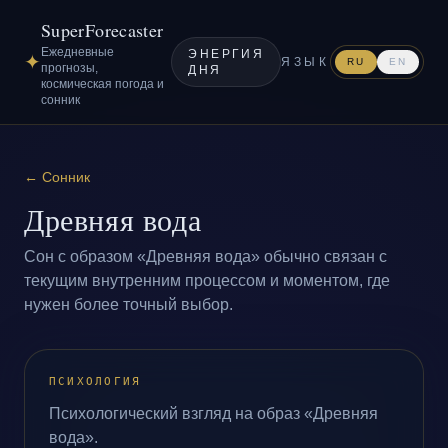
SuperForecaster
Ежедневные
ЭНЕРГИЯ
✦
ЯЗЫК
RU
EN
прогнозы,
ДНЯ
космическая погода и
сонник
←
Сонник
Древняя вода
Сон с образом «Древняя вода» обычно связан с
текущим внутренним процессом и моментом, где
нужен более точный выбор.
ПСИХОЛОГИЯ
Психологический взгляд на образ «Древняя
вода».