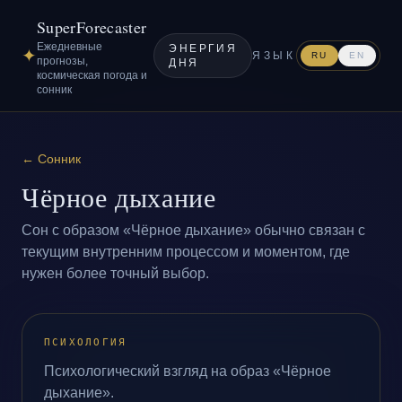
SuperForecaster
Ежедневные
ЭНЕРГИЯ
✦
ЯЗЫК
RU
EN
прогнозы,
ДНЯ
космическая погода и
сонник
←
Сонник
Чёрное дыхание
Сон с образом «Чёрное дыхание» обычно связан с
текущим внутренним процессом и моментом, где
нужен более точный выбор.
ПСИХОЛОГИЯ
Психологический взгляд на образ «Чёрное
дыхание».