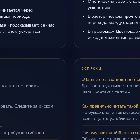
Мистический совет: снач
ускоряться.
 читается через
знаки периода.
В эзотерическом прочтен
перехода между старым 
аза» подсказывает: сейчас
я, потом ускоряться.
В трактовкам Цветкова а
исход и жизненные разви
ВОПРОСЫ
«Чёрные глаза» повторяетс
 «контакт с телом».
Да. Повтор указывает на не
шага «контакт с телом».
овать. Следите за риском
Как правильно читать такой
Не буквально, а как метафор
возвращаете устойчивость.
»
 потребуется гибкость.
Почему снится «Чёрные гла
Обычно это отражение темы