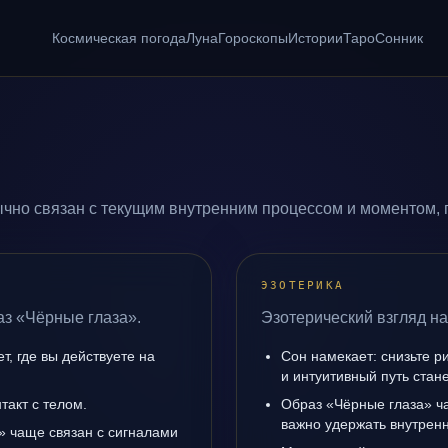
Космическая погода
Луна
Гороскопы
Истории
Таро
Сонник
чно связан с текущим внутренним процессом и моментом, 
ЭЗОТЕРИКА
аз «Чёрные глаза».
Эзотерический взгляд на
, где вы действуете на
Сон намекает: снизьте р
и интуитивный путь стане
такт с телом.
Образ «Чёрные глаза» ча
важно удержать внутренн
» чаще связан с сигналами