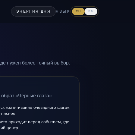
ЭНЕРГИЯ ДНЯ
ЯЗЫК
RU
EN
где нужен более точный выбор.
 образ «Чёрные глаза».
иск «затягивание очевидного шага»,
т яснее.
сто приходит перед событием, где
ий центр.