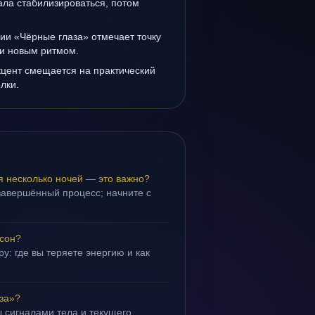
ала стабилизироваться, потом
ии «Чёрные глаза» отмечает точку
и новым ритмом.
кцент смещается на практический
лки.
я несколько ночей — это важно?
завершённый процесс; начните с
 сон?
у: где вы теряете энергию и как
за»?
 сигналами тела и текущего