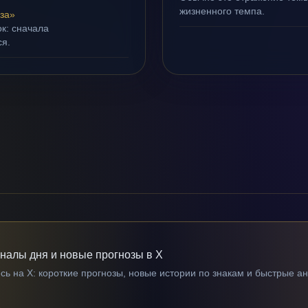
жизненного темпа.
за»
ок: сначала
ся.
гналы дня и новые прогнозы в X
ь на X: короткие прогнозы, новые истории по знакам и быстрые а
→