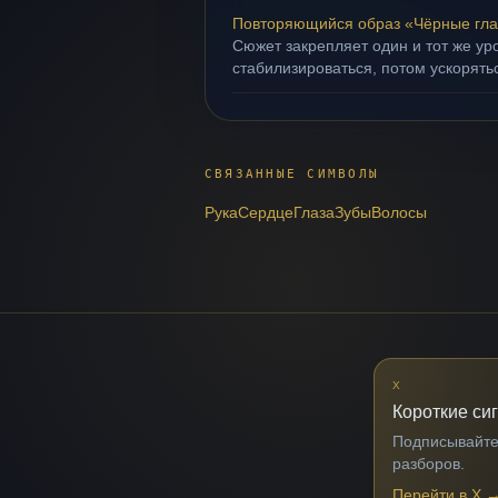
Повторяющийся образ «Чёрные гла
Сюжет закрепляет один и тот же ур
стабилизироваться, потом ускорять
СВЯЗАННЫЕ СИМВОЛЫ
Рука
Сердце
Глаза
Зубы
Волосы
X
Короткие си
Подписывайтес
разборов.
Перейти в X