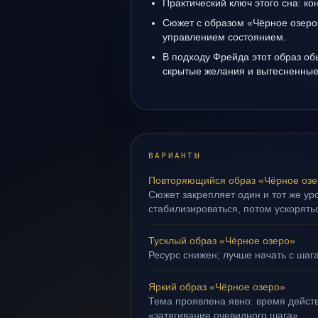
Практический ключ этого сна: кон
Сюжет с образом «Чёрное озеро
управлением состоянием.
В подходу Фрейда этот образ об
скрытые желания и вытесненные 
ВАРИАНТЫ
Повторяющийся образ «Чёрное озе
Сюжет закрепляет один и тот же ур
стабилизироваться, потом ускорять
Тусклый образ «Чёрное озеро»
Ресурс снижен; лучше начать с шага
Яркий образ «Чёрное озеро»
Тема проявлена явно: время действ
«затягивание очевидного шага».