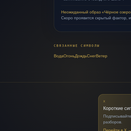
Неожиданный образ «Чёрное озеро
Скоро проявится скрытый фактор, и
СВЯЗАННЫЕ СИМВОЛЫ
Вода
Огонь
Дождь
Снег
Ветер
X
Короткие си
Подписывайтес
разборов.
Перейти в X