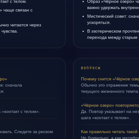
такт с телом.
Образ «Чёрное озеро» ча
важно удержать внутренн
» чаще связан с
Мистический совет: снач
ускоряться.
ычно читается через
чувства.
В эзотерическом прочтен
перехода между старым 
ВОПРОСЫ
ро»
Почему снится «Чёрное оз
ок: сначала
Обычно это отражение тем
ся.
текущего жизненного темпа
«Чёрное озеро» повторяетс
 «контакт с телом».
Да. Повтор указывает на не
шага «контакт с телом».
овать. Следите за риском
Как правильно читать такой
Не буквально, а как метафор