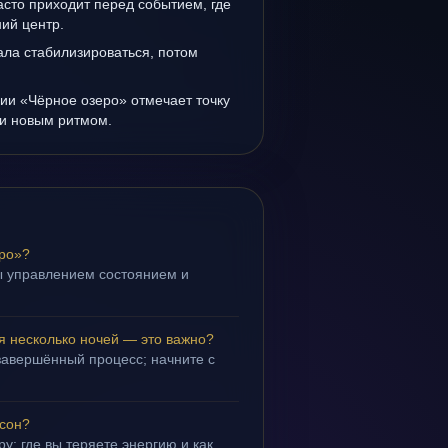
сто приходит перед событием, где
ий центр.
ала стабилизироваться, потом
ии «Чёрное озеро» отмечает точку
и новым ритмом.
еро»?
ы управлением состоянием и
.
я несколько ночей — это важно?
завершённый процесс; начните с
 сон?
у: где вы теряете энергию и как