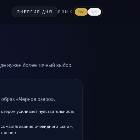
ЭНЕРГИЯ ДНЯ
ЯЗЫК
RU
EN
где нужен более точный выбор.
 образ «Чёрное озеро».
озеро» усиливает чувствительность
иск «затягивание очевидного шага»,
т яснее.