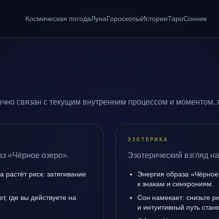
Космическая погода
Луна
Гороскопы
Истории
Таро
Сонник
чно связан с текущим внутренним процессом и моментом, 
ЭЗОТЕРИКА
аз «Чёрное озеро».
Эзотерический взгляд на
а растёт риск: затягивание
Энергия образа «Чёрное 
к знакам и синхрониям.
т, где вы действуете на
Сон намекает: снизьте р
и интуитивный путь стане