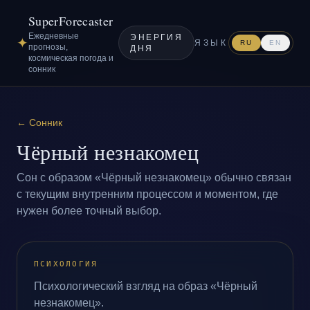
SuperForecaster
Ежедневные
ЭНЕРГИЯ
✦
ЯЗЫК
RU
EN
прогнозы,
ДНЯ
космическая погода и
сонник
←
Сонник
Чёрный незнакомец
Сон с образом «Чёрный незнакомец» обычно связан
с текущим внутренним процессом и моментом, где
нужен более точный выбор.
ПСИХОЛОГИЯ
Психологический взгляд на образ «Чёрный
незнакомец».