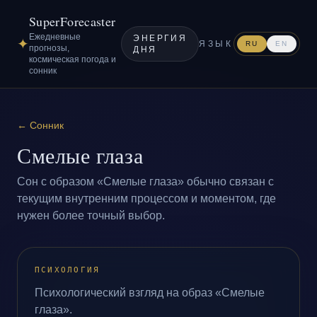
SuperForecaster
Ежедневные
ЭНЕРГИЯ
✦
ЯЗЫК
RU
EN
прогнозы,
ДНЯ
космическая погода и
сонник
←
Сонник
Смелые глаза
Сон с образом «Смелые глаза» обычно связан с
текущим внутренним процессом и моментом, где
нужен более точный выбор.
ПСИХОЛОГИЯ
Психологический взгляд на образ «Смелые
глаза».