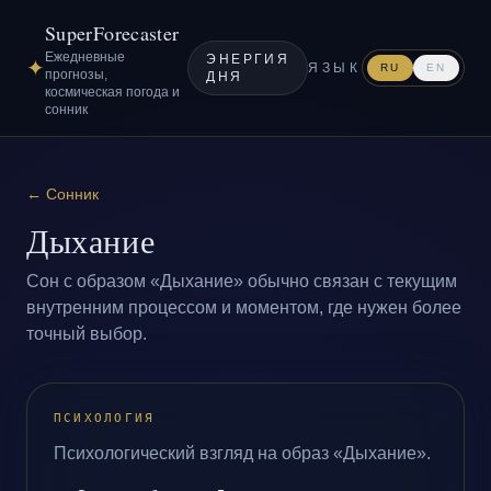
SuperForecaster
Ежедневные
ЭНЕРГИЯ
✦
ЯЗЫК
RU
EN
прогнозы,
ДНЯ
космическая погода и
сонник
←
Сонник
Дыхание
Сон с образом «Дыхание» обычно связан с текущим
внутренним процессом и моментом, где нужен более
точный выбор.
ПСИХОЛОГИЯ
Психологический взгляд на образ «Дыхание».