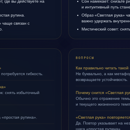
, где вы действуете на
Сон намекает: снизьте р
и интуитивный путь стане
остая рутина.
Образ «Светлая рука» ча
важно удержать внутренн
 чаще связан с
ю.
Мистический совет: снят
ВОПРОСЫ
»
Как правильно читать такой
 потребуется гибкость.
Не буквально, а как метафор
возвращаете устойчивость.
ка»
ок: снять избыточный
Почему снится «Светлая ру
Обычно это отражение тем
и текущего жизненного темп
а «простая рутина».
«Светлая рука» повторяетс
Да. Повтор указывает на не
шага «простая рутина».