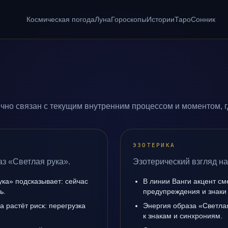
Космическая погода
Луна
Гороскопы
Истории
Таро
Сонник
чно связан с текущим внутренним процессом и моментом, г
ЭЗОТЕРИКА
аз «Светлая рука».
Эзотерический взгляд на
ука» подсказывает: сейчас
В линии Ванги акцент с
ь.
предупреждения и знаки
а растёт риск: перегрузка
Энергия образа «Светлая
к знакам и синхрониям.