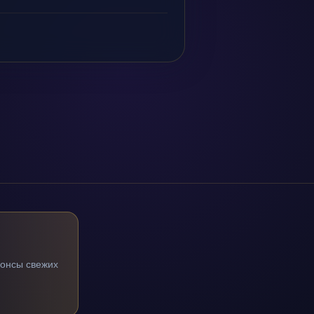
нонсы свежих