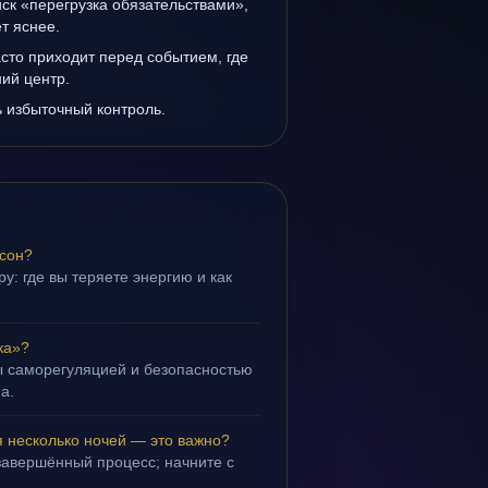
иск «перегрузка обязательствами»,
т яснее.
сто приходит перед событием, где
ий центр.
ь избыточный контроль.
 сон?
у: где вы теряете энергию и как
ка»?
ы саморегуляцией и безопасностью
а.
я несколько ночей — это важно?
завершённый процесс; начните с