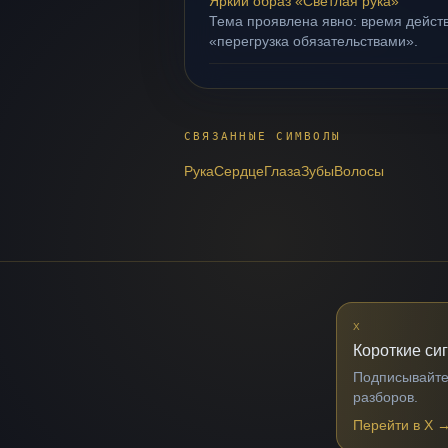
Яркий образ «Светлая рука»
Тема проявлена явно: время действ
«перегрузка обязательствами».
СВЯЗАННЫЕ СИМВОЛЫ
Рука
Сердце
Глаза
Зубы
Волосы
X
Короткие си
Подписывайтес
разборов.
Перейти в X