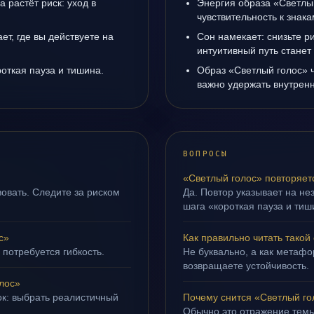
а растёт риск: уход в
Энергия образа «Светлы
чувствительность к знак
т, где вы действуете на
Сон намекает: снизьте р
интуитивный путь станет
роткая пауза и тишина.
Образ «Светлый голос» ч
важно удержать внутренн
ВОПРОСЫ
«Светлый голос» повторяет
овать. Следите за риском
Да. Повтор указывает на не
шага «короткая пауза и тиш
с»
Как правильно читать такой
 потребуется гибкость.
Не буквально, а как метафор
возвращаете устойчивость.
лос»
ок: выбрать реалистичный
Почему снится «Светлый го
Обычно это отражение темы