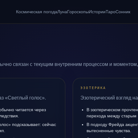
Космическая погода
Луна
Гороскопы
Истории
Таро
Сонник
ычно связан с текущим внутренним процессом и моментом,
ЭЗОТЕРИКА
аз «Светлый голос».
Эзотерический взгляд на
обычно читается через
В эзотерическом прочтен
ледствия.
перехода между старым 
олос» подсказывает: сейчас
В подходу Фрейда акцен
мп.
вытесненные чувства.