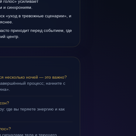
й голос» усиливает
ам и синхрониям.
иск «уход в тревожные сценарии», и
 яснее.
асто приходит перед событием, где
ий центр.
ся несколько ночей — это важно?
завершённый процесс; начните с
ина».
 сон?
у: где вы теряете энергию и как
лос»?
 сигналами тела и текущего