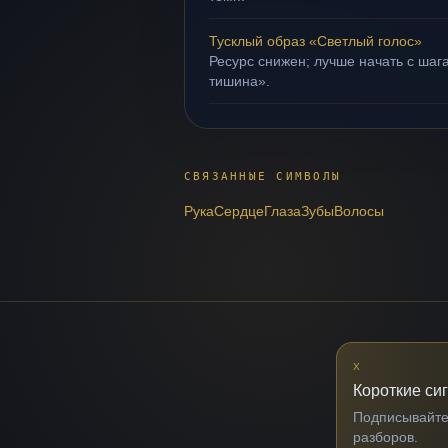
Тусклый образ «Светлый голос»
Ресурс снижен; лучше начать с шага
тишина».
СВЯЗАННЫЕ СИМВОЛЫ
Рука
Сердце
Глаза
Зубы
Волосы
X
Короткие си
Подписывайтес
разборов.