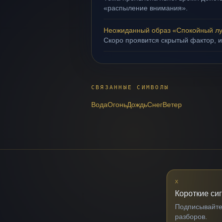
«распыление внимания».
Неожиданный образ «Спокойный лу
Скоро проявится скрытый фактор, и
СВЯЗАННЫЕ СИМВОЛЫ
Вода
Огонь
Дождь
Снег
Ветер
X
Короткие си
Подписывайтес
разборов.