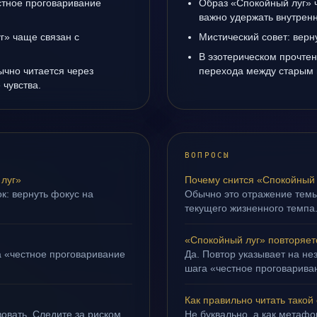
естное проговаривание
Образ «Спокойный луг» ч
важно удержать внутренн
г» чаще связан с
Мистический совет: верн
В эзотерическом прочтен
ычно читается через
перехода между старым 
чувства.
ВОПРОСЫ
луг»
Почему снится «Спокойный 
к: вернуть фокус на
Обычно это отражение тем
текущего жизненного темпа
«Спокойный луг» повторяет
а «честное проговаривание
Да. Повтор указывает на не
шага «честное проговариван
Как правильно читать такой
овать. Следите за риском
Не буквально, а как метафор