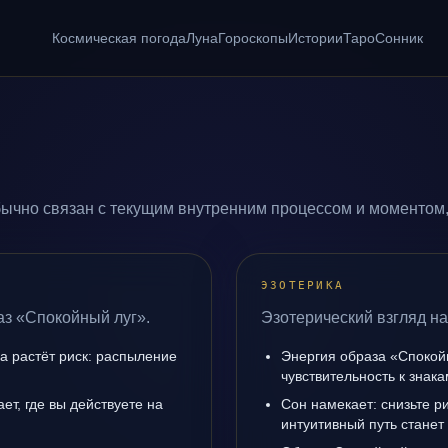
Космическая погода
Луна
Гороскопы
Истории
Таро
Сонник
ычно связан с текущим внутренним процессом и моментом,
ЭЗОТЕРИКА
аз «Спокойный луг».
Эзотерический взгляд на
да растёт риск: распыление
Энергия образа «Спокой
чувствительность к знак
ет, где вы действуете на
Сон намекает: снизьте р
интуитивный путь станет