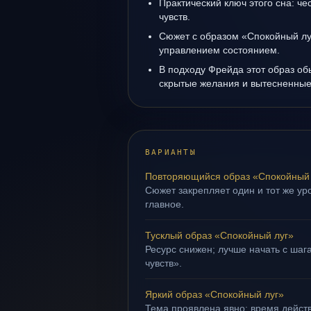
Практический ключ этого сна: ч
чувств.
Сюжет с образом «Спокойный лу
управлением состоянием.
В подходу Фрейда этот образ об
скрытые желания и вытесненные 
ВАРИАНТЫ
Повторяющийся образ «Спокойный 
Сюжет закрепляет один и тот же уро
главное.
Тусклый образ «Спокойный луг»
Ресурс снижен; лучше начать с шаг
чувств».
Яркий образ «Спокойный луг»
Тема проявлена явно: время действ