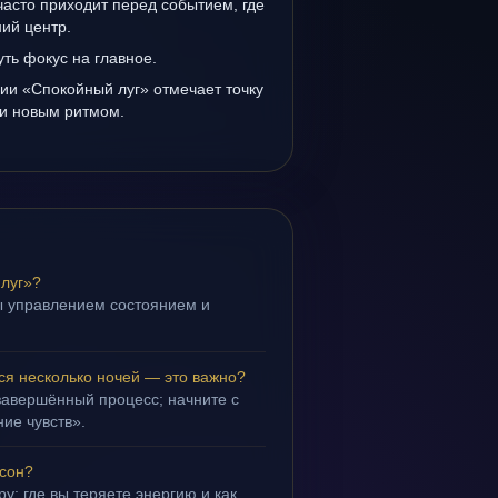
асто приходит перед событием, где
ий центр.
уть фокус на главное.
ии «Спокойный луг» отмечает точку
и новым ритмом.
луг»?
ы управлением состоянием и
.
ся несколько ночей — это важно?
завершённый процесс; начните с
ие чувств».
 сон?
у: где вы теряете энергию и как