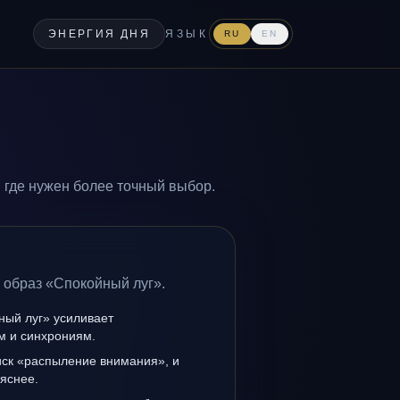
ЭНЕРГИЯ ДНЯ
ЯЗЫК
RU
EN
 где нужен более точный выбор.
 образ «Спокойный луг».
ный луг» усиливает
ам и синхрониям.
иск «распыление внимания», и
 яснее.