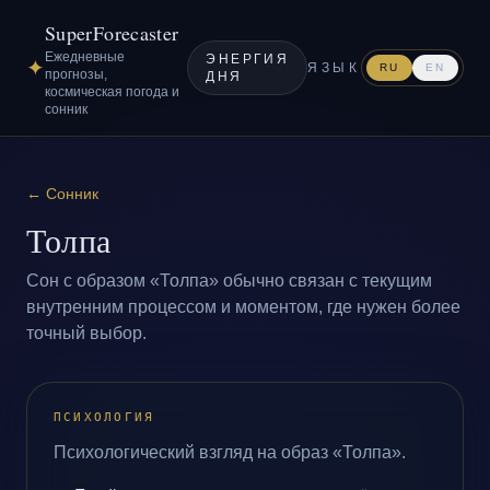
SuperForecaster
Ежедневные
ЭНЕРГИЯ
✦
ЯЗЫК
RU
EN
прогнозы,
ДНЯ
космическая погода и
сонник
←
Сонник
Толпа
Сон с образом «Толпа» обычно связан с текущим
внутренним процессом и моментом, где нужен более
точный выбор.
ПСИХОЛОГИЯ
Психологический взгляд на образ «Толпа».