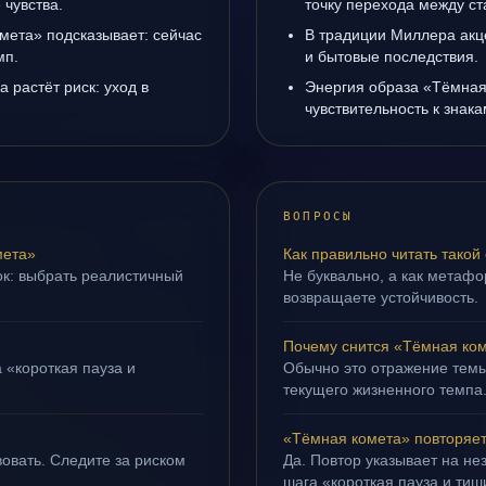
чувства.
точку перехода между с
мета» подсказывает: сейчас
В традиции Миллера акц
мп.
и бытовые последствия.
а растёт риск: уход в
Энергия образа «Тёмная
чувствительность к знак
ВОПРОСЫ
мета»
Как правильно читать такой
ок: выбрать реалистичный
Не буквально, а как метафор
возвращаете устойчивость.
Почему снится «Тёмная ко
 «короткая пауза и
Обычно это отражение темы
текущего жизненного темпа
«Тёмная комета» повторяет
овать. Следите за риском
Да. Повтор указывает на не
шага «короткая пауза и тиш