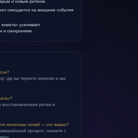
тарым и новым ритмом.
ент смещается на внешние события
 комета» усиливает
ам и синхрониям.
 сон?
у: где вы теряете энергию и как
мета»?
 восстановлением ритма и
.
ся несколько ночей — это важно?
завершённый процесс; начните с
ина».