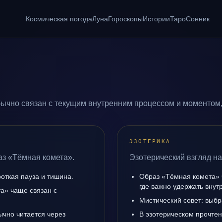
Космическая погода
Луна
Гороскопы
Истории
Таро
Сонник
ычно связан с текущим внутренним процессом и моментом,
ЭЗОТЕРИКА
аз «Тёмная комета».
Эзотерический взгляд на
роткая пауза и тишина.
Образ «Тёмная комета» 
где важно удержать внут
а» чаще связан с
Мистический совет: выбр
ычно читается через
В эзотерическом прочте