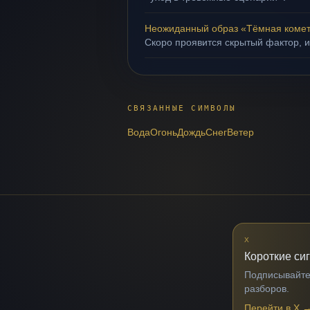
Неожиданный образ «Тёмная коме
Скоро проявится скрытый фактор, и
СВЯЗАННЫЕ СИМВОЛЫ
Вода
Огонь
Дождь
Снег
Ветер
X
Короткие си
Подписывайтес
разборов.
Перейти в X