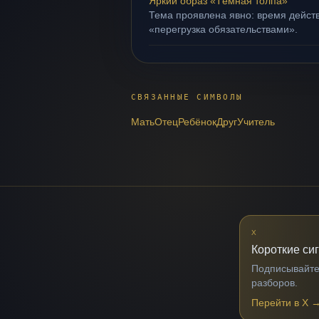
Яркий образ «Тёмная толпа»
Тема проявлена явно: время действ
«перегрузка обязательствами».
СВЯЗАННЫЕ СИМВОЛЫ
Мать
Отец
Ребёнок
Друг
Учитель
X
Короткие си
Подписывайтес
разборов.
Перейти в X