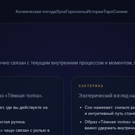
Космическая погода
Луна
Гороскопы
Истории
Таро
Сонник
чно связан с текущим внутренним процессом и моментом, 
ЭЗОТЕРИКА
аз «Тёмная толпа».
Эзотерический взгляд на
т, где вы действуете на
Сон намекает: снизьте р
и интуитивный путь стане
остая рутина.
Образ «Тёмная толпа» ч
важно удержать внутренн
» чаще связан с ролью в