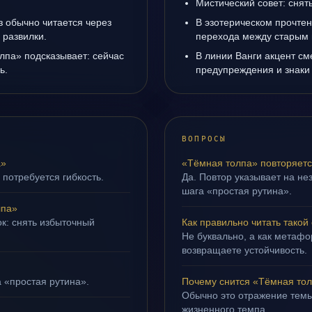
Мистический совет: снят
з обычно читается через
В эзотерическом прочтен
 развилки.
перехода между старым 
лпа» подсказывает: сейчас
В линии Ванги акцент с
ь.
предупреждения и знаки
ВОПРОСЫ
а»
«Тёмная толпа» повторяетс
 потребуется гибкость.
Да. Повтор указывает на не
шага «простая рутина».
лпа»
ок: снять избыточный
Как правильно читать такой
Не буквально, а как метафор
возвращаете устойчивость.
а «простая рутина».
Почему снится «Тёмная то
Обычно это отражение темы
жизненного темпа.