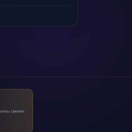
нонсы свежих