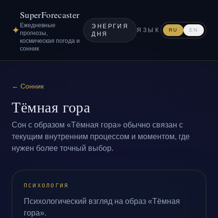
SuperForecaster
Ежедневные
ЭНЕРГИЯ
✦
ЯЗЫК
RU
EN
прогнозы,
ДНЯ
космическая погода и
сонник
←
Сонник
Тёмная гора
Сон с образом «Тёмная гора» обычно связан с
текущим внутренним процессом и моментом, где
нужен более точный выбор.
ПСИХОЛОГИЯ
Психологический взгляд на образ «Тёмная
гора».