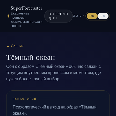
SuperForecaster
Ежедневные
ЭНЕРГИЯ
✦
ЯЗЫК
RU
EN
прогнозы,
ДНЯ
космическая погода и
сонник
←
Сонник
Тёмный океан
Сон с образом «Тёмный океан» обычно связан с
текущим внутренним процессом и моментом, где
нужен более точный выбор.
ПСИХОЛОГИЯ
Психологический взгляд на образ «Тёмный
океан».