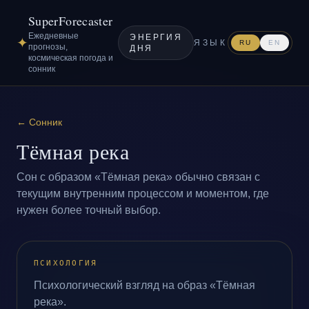
SuperForecaster
Ежедневные
ЭНЕРГИЯ
✦
ЯЗЫК
RU
EN
прогнозы,
ДНЯ
космическая погода и
сонник
←
Сонник
Тёмная река
Сон с образом «Тёмная река» обычно связан с
текущим внутренним процессом и моментом, где
нужен более точный выбор.
ПСИХОЛОГИЯ
Психологический взгляд на образ «Тёмная
река».