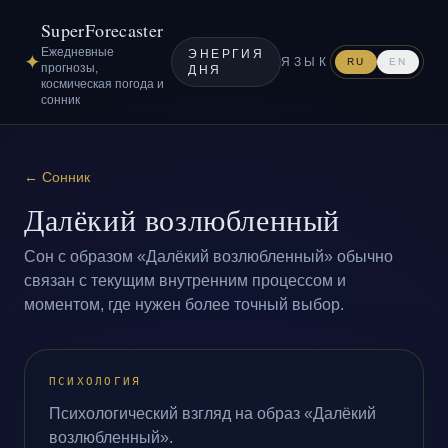
SuperForecaster
Ежедневные
ЭНЕРГИЯ
✦
ЯЗЫК
RU
EN
прогнозы,
ДНЯ
космическая погода и
сонник
←
Сонник
Далёкий возлюбленный
Сон с образом «Далёкий возлюбленный» обычно
связан с текущим внутренним процессом и
моментом, где нужен более точный выбор.
ПСИХОЛОГИЯ
Психологический взгляд на образ «Далёкий
возлюбленный».