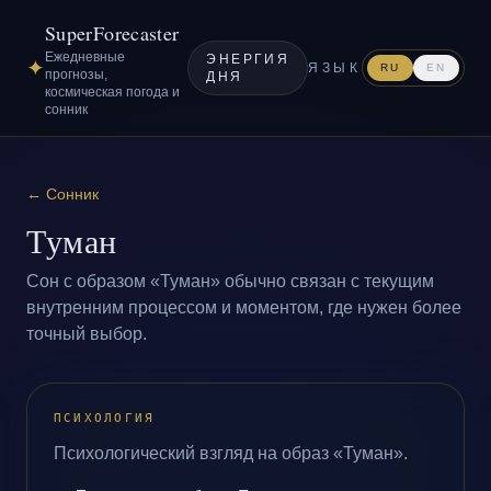
SuperForecaster
Ежедневные
ЭНЕРГИЯ
✦
ЯЗЫК
RU
EN
прогнозы,
ДНЯ
космическая погода и
сонник
←
Сонник
Туман
Сон с образом «Туман» обычно связан с текущим
внутренним процессом и моментом, где нужен более
точный выбор.
ПСИХОЛОГИЯ
Психологический взгляд на образ «Туман».