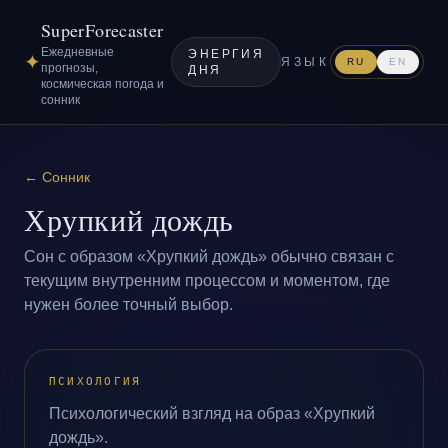
SuperForecaster
Ежедневные
ЭНЕРГИЯ
✦
ЯЗЫК
RU
EN
прогнозы,
ДНЯ
космическая погода и
сонник
←
Сонник
Хрупкий дождь
Сон с образом «Хрупкий дождь» обычно связан с
текущим внутренним процессом и моментом, где
нужен более точный выбор.
ПСИХОЛОГИЯ
Психологический взгляд на образ «Хрупкий
дождь».