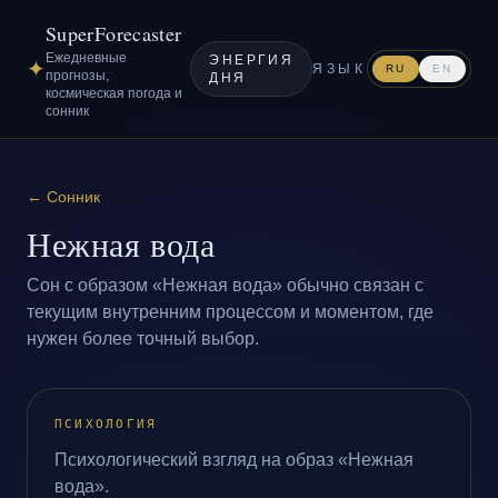
SuperForecaster
Ежедневные
ЭНЕРГИЯ
✦
ЯЗЫК
RU
EN
прогнозы,
ДНЯ
космическая погода и
сонник
←
Сонник
Нежная вода
Сон с образом «Нежная вода» обычно связан с
текущим внутренним процессом и моментом, где
нужен более точный выбор.
ПСИХОЛОГИЯ
Психологический взгляд на образ «Нежная
вода».