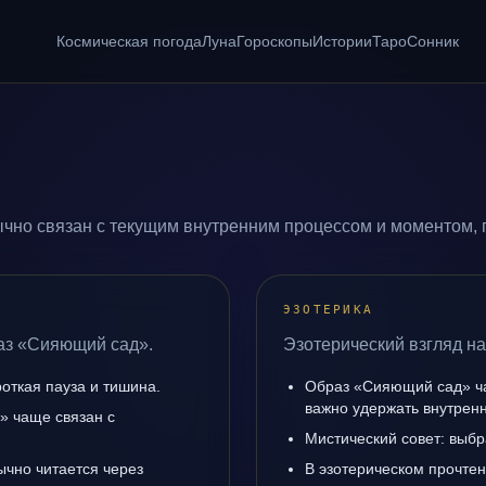
Космическая погода
Луна
Гороскопы
Истории
Таро
Сонник
чно связан с текущим внутренним процессом и моментом, 
ЭЗОТЕРИКА
раз «Сияющий сад».
Эзотерический взгляд н
роткая пауза и тишина.
Образ «Сияющий сад» ча
важно удержать внутренн
» чаще связан с
Мистический совет: выбр
ычно читается через
В эзотерическом прочте