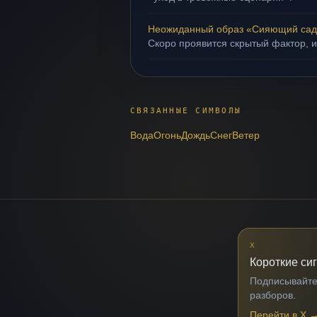
Неожиданный образ «Сияющий са
Скоро проявится скрытый фактор, и
СВЯЗАННЫЕ СИМВОЛЫ
Вода
Огонь
Дождь
Снег
Ветер
X
Короткие си
Подписывайтес
разборов.
Перейти в X