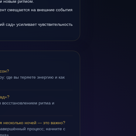
и новым ритмом.
ент смещается на внешние события
й сад» усиливает чувствительность
 сон?
у: где вы теряете энергию и как
ад»?
 восстановлением ритма и
.
 несколько ночей — это важно?
завершённый процесс; начните с
ина».