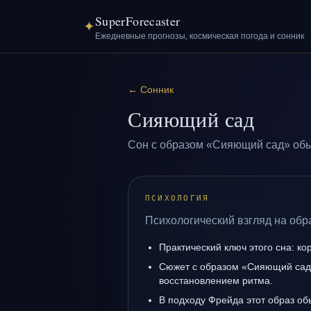
SuperForecaster
✦
Ежедневные прогнозы, космическая погода и сонник
←
Сонник
Сияющий сад
Сон с образом «Сияющий сад» обы
ПСИХОЛОГИЯ
Психологический взгляд на об
Практический ключ этого сна: ко
Сюжет с образом «Сияющий сад
восстановлением ритма.
В подходу Фрейда этот образ об