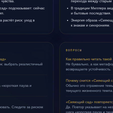
чувства.
перехода между старым 
сад» подсказывает: сейчас
В традиции Миллера акц
мп.
и бытовые последствия.
а растёт риск: уход в
Энергия образа «Сияющи
к знакам и синхрониям.
ВОПРОСЫ
сад»
Как правильно читать такой
ок: выбрать реалистичный
Не буквально, а как метафор
возвращаете устойчивость.
Почему снится «Сияющий с
 «короткая пауза и
Обычно это отражение темы
текущего жизненного темпа
«Сияющий сад» повторяется
овать. Следите за риском
Да. Повтор указывает на не
шага «короткая пауза и тиш