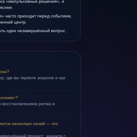
иск «импульсивные решения», и
 яснее.
 часто приходит перед событием,
ренний центр.
ыть один незавершённый вопрос.
 сон?
у: где вы теряете энергию и как
молния»?
 восстановлением ритма и
.
ется несколько ночей — это
завершённый процесс; начните с