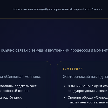
Космическая погода
Луна
Гороскопы
Истории
Таро
Сонник
обычно связан с текущим внутренним процессом и моменто
ЭЗОТЕРИКА
раз «Сияющая молния».
Эзотерический взгляд н
молния» подсказывает:
В линии Ванги акцент с
авершённый вопрос.
предупреждения и знаки
а растёт риск:
Энергия образа «Сияющ
чувствительность к знак