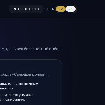
ЭНЕРГИЯ ДНЯ
ЯЗЫК
RU
EN
м, где нужен более точный выбор.
а образ «Сияющая молния».
мещается на интуитивные
 периода.
ая молния» усиливает
ам и синхрониям.