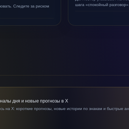
шага «спокойный разговор»
овать. Следите за риском
гналы дня и новые прогнозы в X
ь на X: короткие прогнозы, новые истории по знакам и быстрые а
→