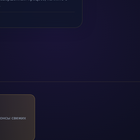
.
нонсы свежих