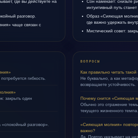
вает, где вы действуете на
Сон намекает: снизьте р
интуитивный путь станет
окойный разговор.
Образ «Сияющая молния»
где важно удержать внут
ния» чаще связан с
Мистический совет: закр
ВОПРОСЫ
лния»
Как правильно читать такой
 потребуется гибкость.
Не буквально, а как метафор
возвращаете устойчивость.
молния»
к: закрыть один
Почему снится «Сияющая 
Обычно это отражение темы
текущего жизненного темпа
а «спокойный разговор».
«Сияющая молния» повторя
важно?
Да. Повтор указывает на не