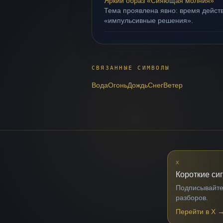
Яркий образ «Сияющая молния»
Тема проявлена явно: время действ
«импульсивные решения».
СВЯЗАННЫЕ СИМВОЛЫ
Вода
Огонь
Дождь
Снег
Ветер
X
Короткие си
Подписывайтес
разборов.
Перейти в X