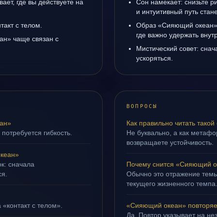
ет, где вы действуете на
Сон намекает: снизьте р
и интуитивный путь стане
такт с телом.
Образ «Сияющий океан» 
где важно удержать внут
ан» чаще связан с
Мистический совет: снач
ускоряться.
ВОПРОСЫ
ан»
Как правильно читать такой
 потребуется гибкость.
Не буквально, а как метафор
возвращаете устойчивость.
кеан»
ок: сначала
Почему снится «Сияющий о
ся.
Обычно это отражение темы
текущего жизненного темпа
 «контакт с телом».
«Сияющий океан» повторяет
Да. Повтор указывает на не