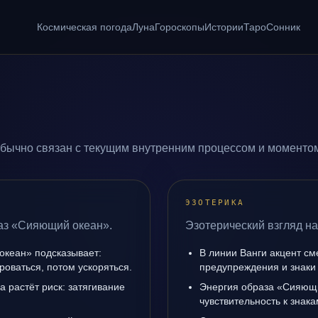
Космическая погода
Луна
Гороскопы
Истории
Таро
Сонник
бычно связан с текущим внутренним процессом и моментом
ЭЗОТЕРИКА
раз «Сияющий океан».
Эзотерический взгляд н
океан» подсказывает:
В линии Ванги акцент с
роваться, потом ускоряться.
предупреждения и знаки
а растёт риск: затягивание
Энергия образа «Сияющи
чувствительность к знак