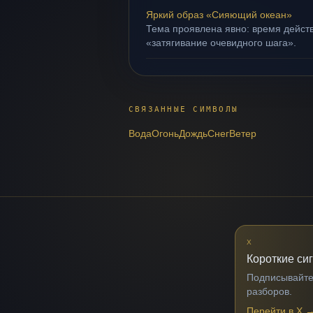
Яркий образ «Сияющий океан»
Тема проявлена явно: время действ
«затягивание очевидного шага».
СВЯЗАННЫЕ СИМВОЛЫ
Вода
Огонь
Дождь
Снег
Ветер
X
Короткие си
Подписывайтес
разборов.
Перейти в X