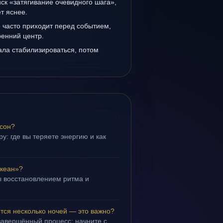
иск «затягивание очевидного шага»,
т яснее.
часто приходит перед событием,
ренний центр.
ала стабилизироваться, потом
 сон?
у: где вы теряете энергию и как
кеан»?
 восстановлением ритма и
.
ся несколько ночей — это важно?
завершённый процесс; начните с