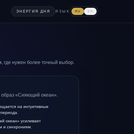
ЭНЕРГИЯ ДНЯ
ЯЗЫК
RU
EN
, где нужен более точный выбор.
а образ «Сияющий океан».
мещается на интуитивные
 периода.
й океан» усиливает
ам и синхрониям.