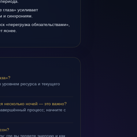
 периода.
е глаза» усиливает
ам и синхрониям.
иск «перегрузка обязательствами»,
т яснее.
аза»?
 уровнем ресурса и текущего
ся несколько ночей — это важно?
завершённый процесс; начните с
 сон?
у: где вы теряете энергию и как