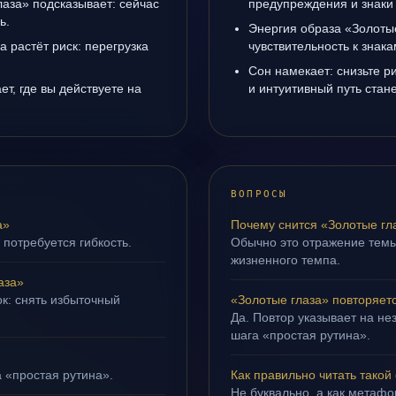
лаза» подсказывает: сейчас
предупреждения и знаки
ь.
Энергия образа «Золоты
а растёт риск: перегрузка
чувствительность к знак
Сон намекает: снизьте р
т, где вы действуете на
и интуитивный путь стане
ВОПРОСЫ
а»
Почему снится «Золотые гл
 потребуется гибкость.
Обычно это отражение темы
жизненного темпа.
аза»
ок: снять избыточный
«Золотые глаза» повторяет
Да. Повтор указывает на не
шага «простая рутина».
а «простая рутина».
Как правильно читать такой
Не буквально, а как метафор