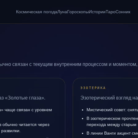
Космическая погода
Луна
Гороскопы
Истории
Таро
Сонник
ычно связан с текущим внутренним процессом и моментом,
ЭЗОТЕРИКА
аз «Золотые глаза».
Эзотерический взгляд на
а» чаще связан с уровнем
Мистический совет: снят
В эзотерическом прочтен
з обычно читается через
перехода между старым 
 развилки.
В линии Ванги акцент с