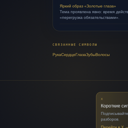
Яркий образ «Золотые глаза»
Тема проявлена явно: время действ
«перегрузка обязательствами».
СВЯЗАННЫЕ СИМВОЛЫ
Рука
Сердце
Глаза
Зубы
Волосы
X
Короткие си
Подписывайтес
разборов.
Перейти в X