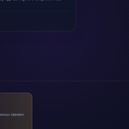
нонсы свежих