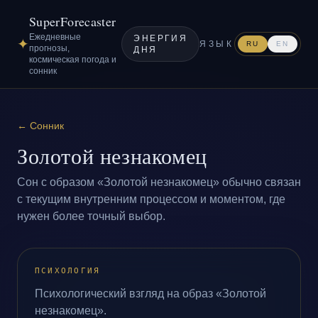
SuperForecaster
Ежедневные
ЭНЕРГИЯ
✦
ЯЗЫК
RU
EN
прогнозы,
ДНЯ
космическая погода и
сонник
←
Сонник
Золотой незнакомец
Сон с образом «Золотой незнакомец» обычно связан
с текущим внутренним процессом и моментом, где
нужен более точный выбор.
ПСИХОЛОГИЯ
Психологический взгляд на образ «Золотой
незнакомец».