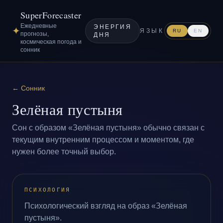
SuperForecaster
Ежедневные
ЭНЕРГИЯ
✦
ЯЗЫК
RU
EN
прогнозы,
ДНЯ
космическая погода и
сонник
←
Сонник
Зелёная пустыня
Сон с образом «Зелёная пустыня» обычно связан с
текущим внутренним процессом и моментом, где
нужен более точный выбор.
ПСИХОЛОГИЯ
Психологический взгляд на образ «Зелёная
пустыня».