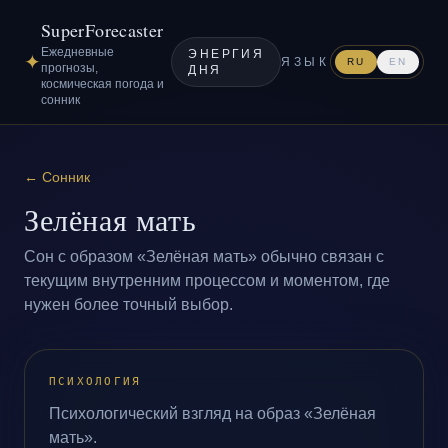
SuperForecaster
Ежедневные
ЭНЕРГИЯ
✦
ЯЗЫК
RU
EN
прогнозы,
ДНЯ
космическая погода и
сонник
←
Сонник
Зелёная мать
Сон с образом «Зелёная мать» обычно связан с
текущим внутренним процессом и моментом, где
нужен более точный выбор.
ПСИХОЛОГИЯ
Психологический взгляд на образ «Зелёная
мать».