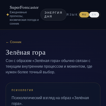
SuperForecaster
Ежедневные
ЭНЕРГИЯ
✦
ЯЗЫК
RU
EN
прогнозы,
ДНЯ
космическая погода и
сонник
←
Сонник
Зелёная гора
Сон с образом «Зелёная гора» обычно связан с
текущим внутренним процессом и моментом, где
нужен более точный выбор.
ПСИХОЛОГИЯ
Психологический взгляд на образ «Зелёная
гора».