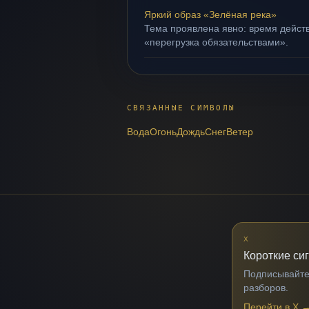
Яркий образ «Зелёная река»
Тема проявлена явно: время действ
«перегрузка обязательствами».
СВЯЗАННЫЕ СИМВОЛЫ
Вода
Огонь
Дождь
Снег
Ветер
X
Короткие си
Подписывайтес
разборов.
Перейти в X