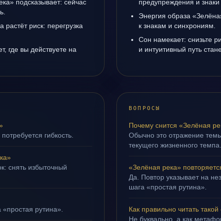
ека» подсказывает: сейчас
предупреждения и знаки
ь.
Энергия образа «Зелёная
а растёт риск: перегрузка
к знакам и синхрониям.
Сон намекает: снизьте р
, где вы действуете на
и интуитивный путь стане
ВОПРОСЫ
»
Почему снится «Зелёная ре
 потребуется гибкость.
Обычно это отражение тем
текущего жизненного темпа
ка»
ок: снять избыточный
«Зелёная река» повторяетс
Да. Повтор указывает на не
шага «простая рутина».
а «простая рутина».
Как правильно читать такой
Не буквально, а как метафор