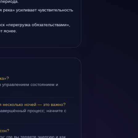
 периода.
 река» усиливает чувствительность
иск «перегрузка обязательствами»,
т яснее.
ка»?
ы управлением состоянием и
.
я несколько ночей — это важно?
завершённый процесс; начните с
 сон?
у: где вы теряете энергию и как