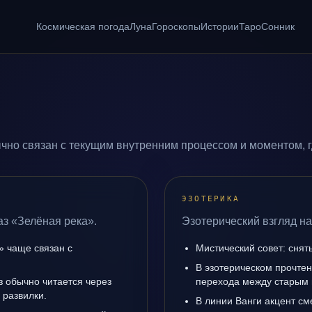
Космическая погода
Луна
Гороскопы
Истории
Таро
Сонник
чно связан с текущим внутренним процессом и моментом, 
ЭЗОТЕРИКА
аз «Зелёная река».
Эзотерический взгляд на
» чаще связан с
Мистический совет: снят
В эзотерическом прочтен
з обычно читается через
перехода между старым 
 развилки.
В линии Ванги акцент с