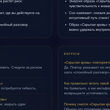
а растёт риск:
Энергия образа «Скрыта
чувствительность к знак
т, где вы действуете на
Сон намекает: снизьте р
интуитивный путь станет
окойный разговор.
Образ «Скрытая кровь» ч
важно удержать внутренн
ВОПРОСЫ
«Скрытая кровь» повторяет
овать. Следите за риском
Да. Повтор указывает на не
шага «спокойный разговор»
ь»
Как правильно читать такой
 потребуется гибкость.
Не буквально, а как метафор
возвращаете устойчивость.
овь»
к: закрыть один
Почему снится «Скрытая кр
Обычно это отражение темы