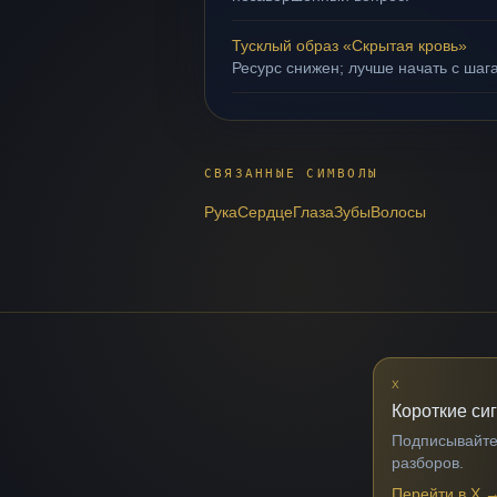
Тусклый образ «Скрытая кровь»
Ресурс снижен; лучше начать с шаг
СВЯЗАННЫЕ СИМВОЛЫ
Рука
Сердце
Глаза
Зубы
Волосы
X
Короткие си
Подписывайтес
разборов.
Перейти в X