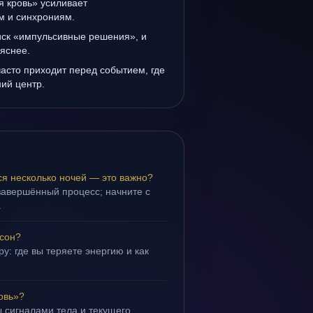
я кровь» усиливает
ам и синхрониям.
иск «импульсивные решения», и
 яснее.
асто приходит перед событием, где
ий центр.
ся несколько ночей — это важно?
завершённый процесс; начните с
.
 сон?
у: где вы теряете энергию и как
овь»?
 сигналами тела и текущего