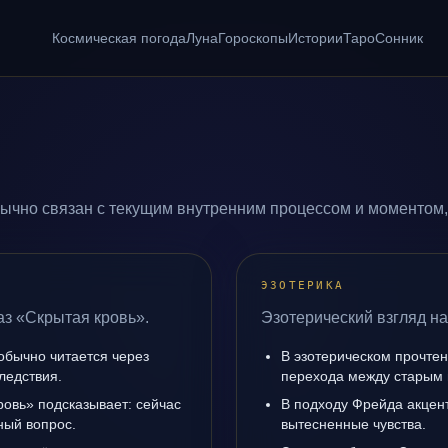
Космическая погода
Луна
Гороскопы
Истории
Таро
Сонник
ычно связан с текущим внутренним процессом и моментом,
ЭЗОТЕРИКА
аз «Скрытая кровь».
Эзотерический взгляд на
обычно читается через
В эзотерическом прочтен
ледствия.
перехода между старым 
ровь» подсказывает: сейчас
В подходу Фрейда акцен
ный вопрос.
вытесненные чувства.