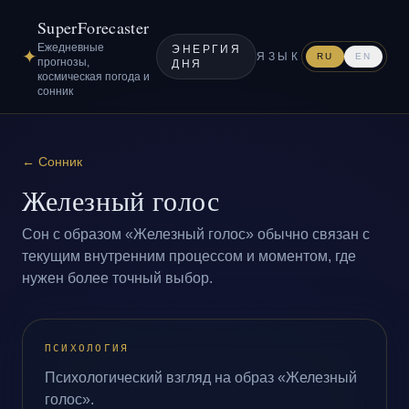
SuperForecaster
Ежедневные
ЭНЕРГИЯ
✦
ЯЗЫК
RU
EN
прогнозы,
ДНЯ
космическая погода и
сонник
←
Сонник
Железный голос
Сон с образом «Железный голос» обычно связан с
текущим внутренним процессом и моментом, где
нужен более точный выбор.
ПСИХОЛОГИЯ
Психологический взгляд на образ «Железный
голос».