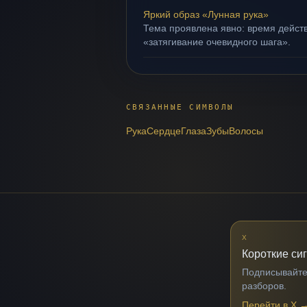
Яркий образ «Лунная рука»
Тема проявлена явно: время действ
«затягивание очевидного шага».
СВЯЗАННЫЕ СИМВОЛЫ
Рука
Сердце
Глаза
Зубы
Волосы
X
Короткие си
Подписывайтес
разборов.
Перейти в X