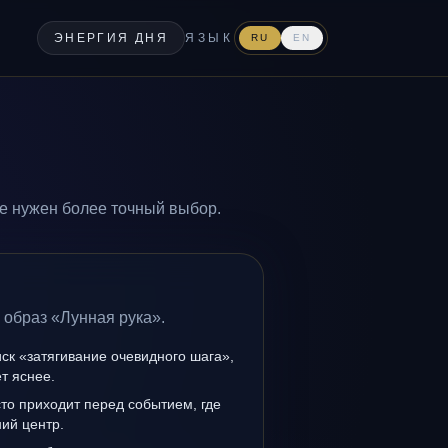
ЭНЕРГИЯ ДНЯ
ЯЗЫК
RU
EN
де нужен более точный выбор.
 образ «Лунная рука».
иск «затягивание очевидного шага»,
т яснее.
то приходит перед событием, где
ий центр.