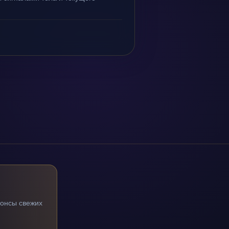
нонсы свежих