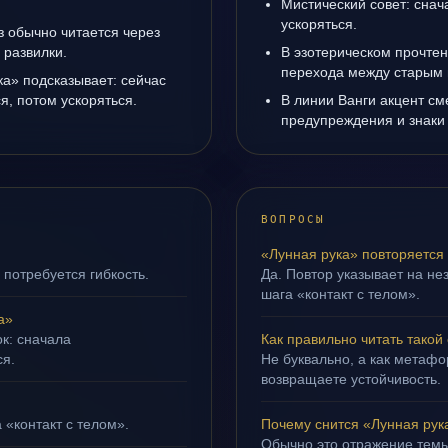
Мистический совет: снач
ускоряться.
з обычно читается через
 развилки.
В эзотерическом прочтен
перехода между старым 
ка» подсказывает: сейчас
я, потом ускоряться.
В линии Ванги акцент с
предупреждения и знаки
ВОПРОСЫ
«Лунная рука» повторяется
 потребуется гибкость.
Да. Повтор указывает на не
шага «контакт с телом».
а»
ок: сначала
Как правильно читать такой
ся.
Не буквально, а как метафор
возвращаете устойчивость.
 «контакт с телом».
Почему снится «Лунная рук
Обычно это отражение темы