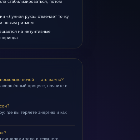
ала стабилизироваться, потом
ии «Лунная рука» отмечает точку
и новым ритмом.
мещается на интуитивные
 периода.
 несколько ночей — это важно?
завершённый процесс; начните с
 сон?
у: где вы теряете энергию и как
а»?
 сигналами тела и текущего