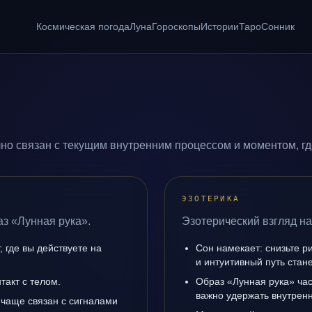
Космическая погода
Луна
Гороскопы
Истории
Таро
Сонник
но связан с текущим внутренним процессом и моментом, г
ЭЗОТЕРИКА
аз «Лунная рука».
Эзотерический взгляд на
 где вы действуете на
Сон намекает: снизьте р
и интуитивный путь стане
такт с телом.
Образ «Лунная рука» час
важно удержать внутренн
 чаще связан с сигналами