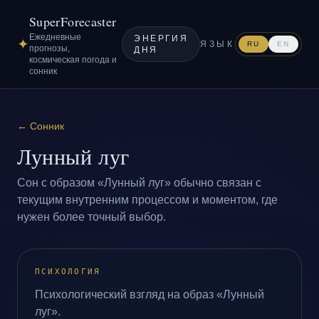
SuperForecaster
Ежедневные
ЭНЕРГИЯ
✦
ЯЗЫК
RU
EN
прогнозы,
ДНЯ
космическая погода и
сонник
←
Сонник
Лунный луг
Сон с образом «Лунный луг» обычно связан с
текущим внутренним процессом и моментом, где
нужен более точный выбор.
ПСИХОЛОГИЯ
Психологический взгляд на образ «Лунный
луг».