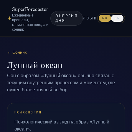
SuperForecaster
Ежедневные
ЭНЕРГИЯ
✦
ЯЗЫК
RU
EN
прогнозы,
ДНЯ
космическая погода и
сонник
←
Сонник
Лунный океан
Сон с образом «Лунный океан» обычно связан с
текущим внутренним процессом и моментом, где
нужен более точный выбор.
ПСИХОЛОГИЯ
Психологический взгляд на образ «Лунный
океан».