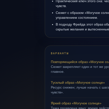
Практический ключ этого сна: ч
чувств.
Сюжет с образом «Могучое солн
управлением состоянием.
В подходу Фрейда этот образ об
скрытые желания и вытесненные 
ВАРИАНТЫ
Повторяющийся образ «Могучое со
Сюжет закрепляет один и тот же уро
главное.
Тусклый образ «Могучое солнце»
Ресурс снижен; лучше начать с шаг
чувств».
Яркий образ «Могучое солнце»
Тема проявлена явно: время действ