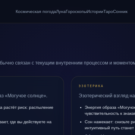
Космическая погода
Луна
Гороскопы
Истории
Таро
Сонник
бычно связан с текущим внутренним процессом и моментом
ЭЗОТЕРИКА
аз «Могучое солнце».
Эзотерический взгляд на
да растёт риск: распыление
Энергия образа «Могучо
чувствительность к знак
ает, где вы действуете на
Сон намекает: снизьте р
интуитивный путь станет