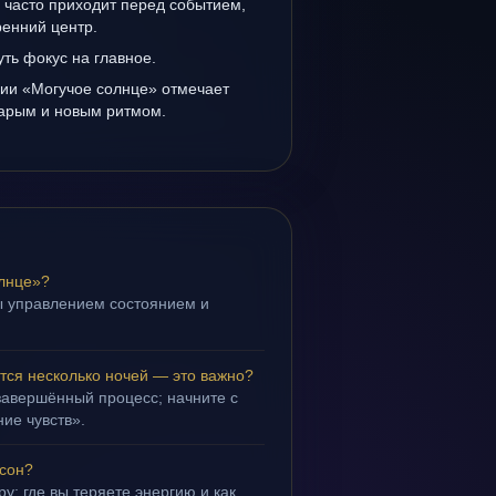
 часто приходит перед событием,
ренний центр.
уть фокус на главное.
нии «Могучое солнце» отмечает
тарым и новым ритмом.
олнце»?
ы управлением состоянием и
.
тся несколько ночей — это важно?
завершённый процесс; начните с
ие чувств».
 сон?
у: где вы теряете энергию и как