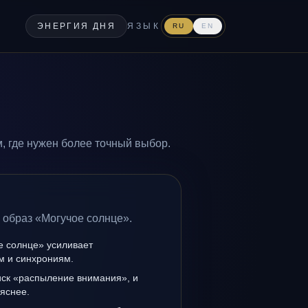
ЭНЕРГИЯ ДНЯ
ЯЗЫК
RU
EN
, где нужен более точный выбор.
 образ «Могучое солнце».
е солнце» усиливает
ам и синхрониям.
иск «распыление внимания», и
 яснее.