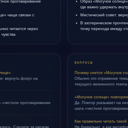
естное проговаривание
Образ «Могучое солнце»
где важно удержать внут
це» чаще связан с
Мистический совет: верн
В эзотерическом прочте
ычно читается через
точку перехода между с
чувства.
ВОПРОСЫ
лнце»
Почему снится «Могучое с
к: вернуть фокус на
Обычно это отражение тем
текущего жизненного темпа
«Могучое солнце» повторяе
а «честное проговаривание
Да. Повтор указывает на не
шага «честное проговариван
Как правильно читать такой
овать. Следите за риском
Не буквально, а как метафор