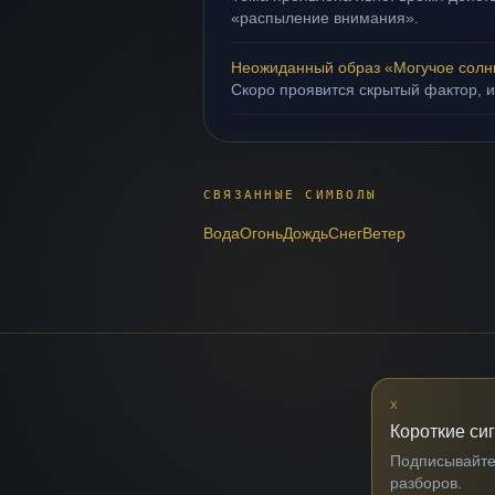
«распыление внимания».
Неожиданный образ «Могучое солн
Скоро проявится скрытый фактор, и
СВЯЗАННЫЕ СИМВОЛЫ
Вода
Огонь
Дождь
Снег
Ветер
X
Короткие си
Подписывайтес
разборов.