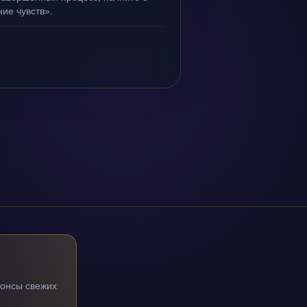
ие чувств».
нонсы свежих