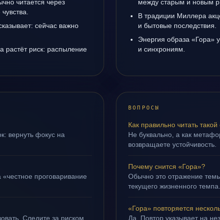
ычно читается через
между старым и новым р
чувства.
В традиции Миллера акц
сказывает: сейчас важно
и бытовые последствия.
Энергия образа «Гора» у
да растёт риск: распыление
и синхрониям.
ВОПРОСЫ
Как правильно читать такой
к: вернуть фокус на
Не буквально, а как метафор
возвращаете устойчивость.
Почему снится «Гора»?
а «честное проговаривание
Обычно это отражение темы
текущего жизненного темпа
«Гора» повторяется нескол
овать. Следите за риском
Да. Повтор указывает на не