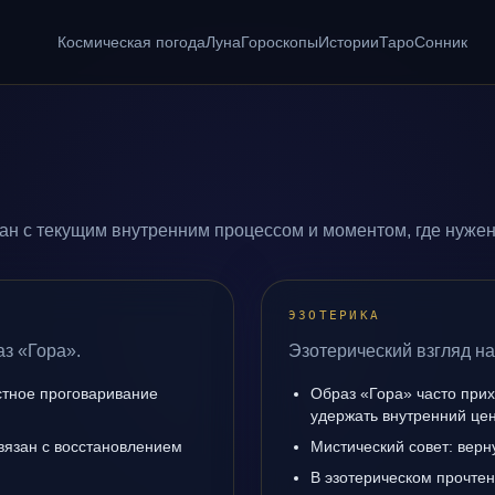
Космическая погода
Луна
Гороскопы
Истории
Таро
Сонник
ан с текущим внутренним процессом и моментом, где нуже
ЭЗОТЕРИКА
аз «Гора».
Эзотерический взгляд на
естное проговаривание
Образ «Гора» часто прих
удержать внутренний цен
вязан с восстановлением
Мистический совет: верн
В эзотерическом прочтен