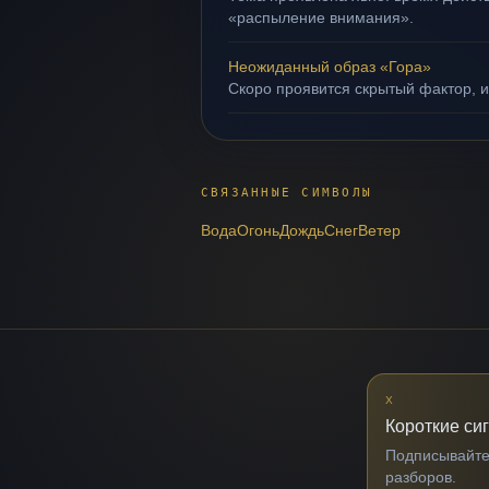
«распыление внимания».
Неожиданный образ «Гора»
Скоро проявится скрытый фактор, и
СВЯЗАННЫЕ СИМВОЛЫ
Вода
Огонь
Дождь
Снег
Ветер
X
Короткие си
Подписывайтес
разборов.