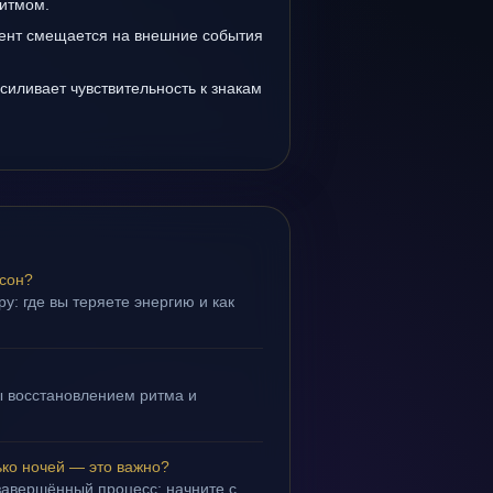
итмом.
ент смещается на внешние события
силивает чувствительность к знакам
 сон?
у: где вы теряете энергию и как
 восстановлением ритма и
.
ько ночей — это важно?
завершённый процесс; начните с