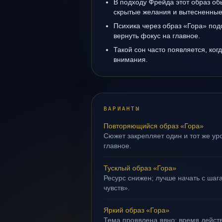
В подходу Фрейда этот образ об
скрытые желания и вытесненные 
Психика через образ «Гора» под
вернуть фокус на главное.
Такой сон часто появляется, ког
внимания.
ВАРИАНТЫ
Повторяющийся образ «Гора»
Сюжет закрепляет один и тот же уро
главное.
Тусклый образ «Гора»
Ресурс снижен; лучше начать с шаг
чувств».
Яркий образ «Гора»
Тема проявлена явно: время действ