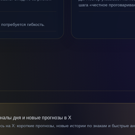
шага «честное проговариван
 потребуется гибкость.
гналы дня и новые прогнозы в X
ь на X: короткие прогнозы, новые истории по знакам и быстрые а