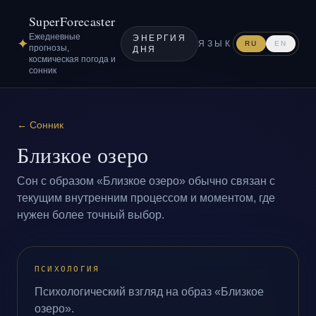
SuperForecaster
Ежедневные
ЭНЕРГИЯ
✦
ЯЗЫК
RU
EN
прогнозы,
ДНЯ
космическая погода и
сонник
←
Сонник
Близкое озеро
Сон с образом «Близкое озеро» обычно связан с
текущим внутренним процессом и моментом, где
нужен более точный выбор.
ПСИХОЛОГИЯ
Психологический взгляд на образ «Близкое
озеро».