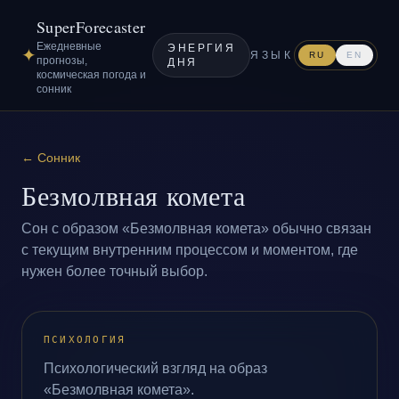
SuperForecaster
Ежедневные
ЭНЕРГИЯ
✦
ЯЗЫК
RU
EN
прогнозы,
ДНЯ
космическая погода и
сонник
←
Сонник
Безмолвная комета
Сон с образом «Безмолвная комета» обычно связан
с текущим внутренним процессом и моментом, где
нужен более точный выбор.
ПСИХОЛОГИЯ
Психологический взгляд на образ
«Безмолвная комета».