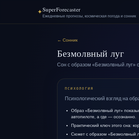
SuperForecaster
✦
Ежедневные прогнозы, космическая погода и сонник
←
Сонник
Безмолвный луг
Сон с образом «Безмолвный луг» о
ПСИХОЛОГИЯ
Психологический взгляд на обр
Образ «Безмолвный луг» показыв
автопилоте, а где — осознанно.
Практический ключ этого сна: ко
Сюжет с образом «Безмолвный л