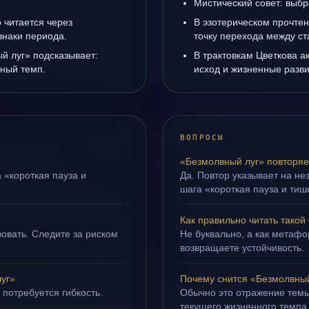
Мистический совет: выбр
 читается через
В эзотерическом прочте
знаки периода.
точку перехода между с
й луг» подсказывает:
В трактовкам Цветкова а
чный темп.
исход и жизненные разви
ВОПРОСЫ
«Безмолвный луг» повторяе
 «короткая пауза и
Да. Повтор указывает на не
шага «короткая пауза и тиш
Как правильно читать такой
овать. Следите за риском
Не буквально, а как метафор
возвращаете устойчивость.
уг»
Почему снится «Безмолвны
 потребуется гибкость.
Обычно это отражение тем
текущего жизненного темпа