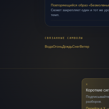
Повторяющийся образ «Безмолвный
Сюжет закрепляет один и тот же ур
темп.
СВЯЗАННЫЕ СИМВОЛЫ
Вода
Огонь
Дождь
Снег
Ветер
X
Короткие си
Подписывайтес
разборов.
Перейти в X