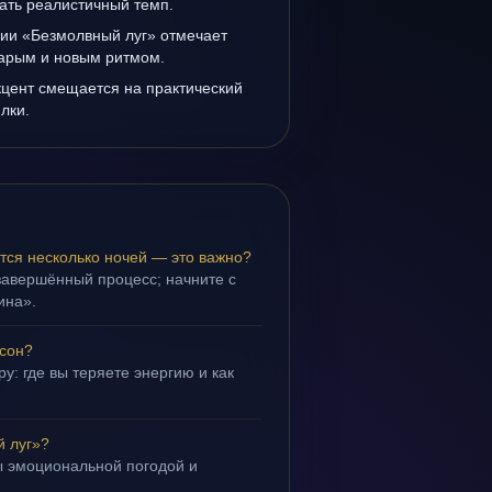
ать реалистичный темп.
нии «Безмолвный луг» отмечает
тарым и новым ритмом.
кцент смещается на практический
лки.
тся несколько ночей — это важно?
завершённый процесс; начните с
ина».
 сон?
у: где вы теряете энергию и как
й луг»?
ы эмоциональной погодой и
.