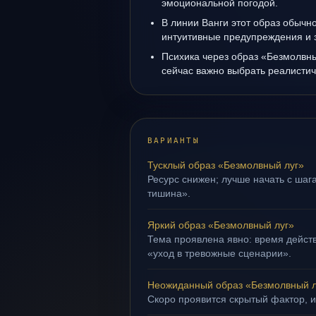
эмоциональной погодой.
В линии Ванги этот образ обычно
интуитивные предупреждения и 
Психика через образ «Безмолвны
сейчас важно выбрать реалисти
ВАРИАНТЫ
Тусклый образ «Безмолвный луг»
Ресурс снижен; лучше начать с шага
тишина».
Яркий образ «Безмолвный луг»
Тема проявлена явно: время действ
«уход в тревожные сценарии».
Неожиданный образ «Безмолвный л
Скоро проявится скрытый фактор, и