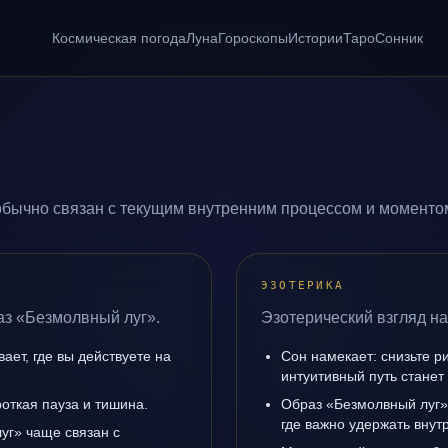
Космическая погода
Луна
Гороскопы
Истории
Таро
Сонник
бычно связан с текущим внутренним процессом и моментом
ЭЗОТЕРИКА
аз «Безмолвный луг».
Эзотерический взгляд на
ает, где вы действуете на
Сон намекает: снизьте р
интуитивный путь станет
роткая пауза и тишина.
Образ «Безмолвный луг»
где важно удержать внут
уг» чаще связан с